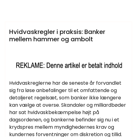
Samtlige Guides på fdbr.dk
Hvidvaskregler i praksis: Banker
mellem hammer og ambolt
Hvidvaskreglerne har de seneste år forvandlet
sig fra løse anbefalinger til et omfattende og
detaljeret regelsæt, som banker ikke længere
kan vælge at overse. Skandaler og milliardbøder
har sat hvidvaskbekæmpelse højt på
dagsordenen, og bankerne befinder sig nu i et
krydspres mellem myndighedernes krav og
kundernes forventninger om diskretion og tillid.