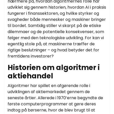
nærmere på, hvordan algoritmernes rolle har
udviklet sig gennem historien, hvordan AI i praksis
fungerer i finanssektoren, og hvilke styrker og
svagheder både mennesker og maskiner bringer
til bordet. Samtidig stiller vi skarpt på de etiske
dilemmaer og de potentielle konsekvenser, som
følger med den teknologiske udvikling. For kan vi
egentlig stole på, at maskinerne træffer de
rigtige beslutninger – og hvad betyder det for
fremtidens investorer?
Historien om algoritmer i
aktiehandel
Algoritmer har spillet en afgørende rolle i
udviklingen af aktiemarkedet gennem de
seneste årtier. Allerede i 1970’erne begyndte de
første computerprogrammer at gøre deres
indtog på børserne, hvor de blev brugt til at