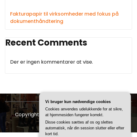
Fakturapapir til virksomheder med fokus på
dokumenthåndtering
Recent Comments
Der er ingen kommentarer at vise.
Vi bruger kun nødvendige cookies
Cookies anvendes udelukkende for at sikre,
Copyright © 2026 FDBR | Powered by
Storely
at hjemmesiden fungerer korrekt.
Disse cookies sættes af os og slettes
automatisk, når din session slutter eller efter
kort tid.
CVR 3740 7739