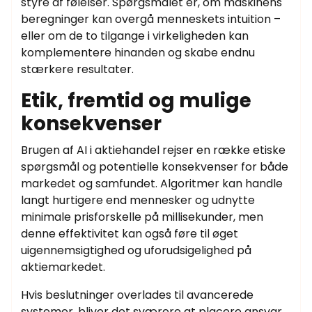
styre af følelser. Spørgsmålet er, om maskinens
beregninger kan overgå menneskets intuition –
eller om de to tilgange i virkeligheden kan
komplementere hinanden og skabe endnu
stærkere resultater.
Etik, fremtid og mulige
konsekvenser
Brugen af AI i aktiehandel rejser en række etiske
spørgsmål og potentielle konsekvenser for både
markedet og samfundet. Algoritmer kan handle
langt hurtigere end mennesker og udnytte
minimale prisforskelle på millisekunder, men
denne effektivitet kan også føre til øget
uigennemsigtighed og uforudsigelighed på
aktiemarkedet.
Hvis beslutninger overlades til avancerede
systemer, bliver det sværere at placere ansvar,