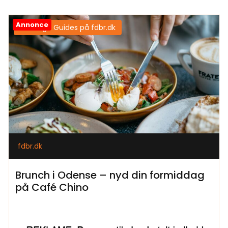
Annonce
Samtlige Guides på fdbr.dk
fdbr.dk
Brunch i Odense – nyd din formiddag
på Café Chino