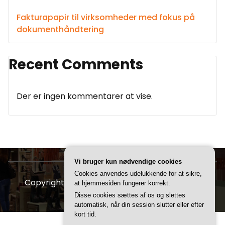
Fakturapapir til virksomheder med fokus på
dokumenthåndtering
Recent Comments
Der er ingen kommentarer at vise.
Vi bruger kun nødvendige cookies
Cookies anvendes udelukkende for at sikre,
Copyright © 2026 FDBR | Powered by
Storely
at hjemmesiden fungerer korrekt.
Disse cookies sættes af os og slettes
automatisk, når din session slutter eller efter
kort tid.
CVR 3740 7739