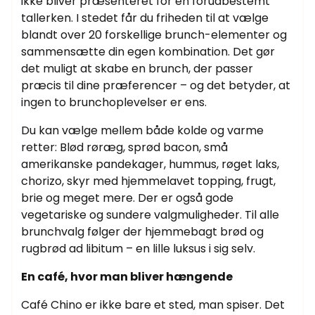
ikke bliver præsenteret for én forudbestemt
tallerken. I stedet får du friheden til at vælge
blandt over 20 forskellige brunch-elementer og
sammensætte din egen kombination. Det gør
det muligt at skabe en brunch, der passer
præcis til dine præferencer – og det betyder, at
ingen to brunchoplevelser er ens.
Du kan vælge mellem både kolde og varme
retter: Blød røræg, sprød bacon, små
amerikanske pandekager, hummus, røget laks,
chorizo, skyr med hjemmelavet topping, frugt,
brie og meget mere. Der er også gode
vegetariske og sundere valgmuligheder. Til alle
brunchvalg følger der hjemmebagt brød og
rugbrød ad libitum – en lille luksus i sig selv.
En café, hvor man bliver hængende
Café Chino er ikke bare et sted, man spiser. Det