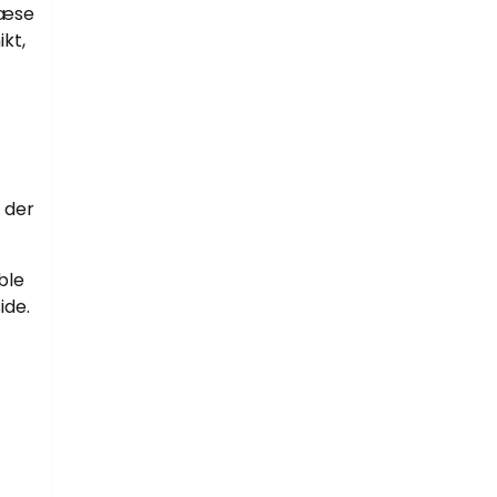
 læse
kt,
 der
ble
ide.