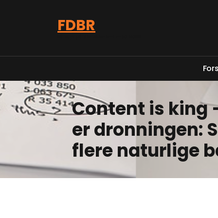
Videre
til
FDBR
indhold
Få styr på din økonomi med FDBR
F
o
r
Content is king 
er dronningen: 
flere naturlige 