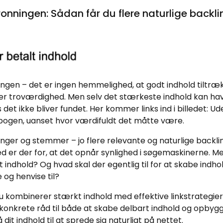
ronningen: Sådan får du flere naturlige backli
kongen – det er ingen hemmelighed, at godt indhold tiltræ
r troværdighed. Men selv det stærkeste indhold kan ha
det ikke bliver fundet. Her kommer links ind i billedet: Ud
ebogen, uanset hvor værdifuldt det måtte være.
nger og stemmer – jo flere relevante og naturlige backlin
hed er der for, at det opnår synlighed i søgemaskinerne. M
dit indhold? Og hvad skal der egentlig til for at skabe indhol
 og henvise til?
 du kombinerer stærkt indhold med effektive linkstrategier
r konkrete råd til både at skabe delbart indhold og opbyg
 dit indhold til at sprede sig naturligt på nettet.