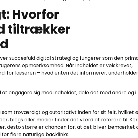
t: Hvorfor
d tiltrækker
d
ver succesfuld digital strategi og fungerer som den pri
r brugerens opmærksomhed. Når indholdet er velskrevet,
ærdi for læseren – hvad enten det informerer, underholde
til at engagere sig med indholdet, dele det med andre og i
 som troværdigt og autoritativt inden for sit felt, hvilket 
r, blogs eller medier finder det værd at referere til. Kor
 er, desto større er chancen for, at det bliver bemærket 
r flere naturlige backlinks.