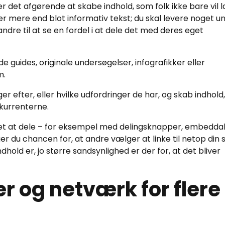
, er det afgørende at skabe indhold, som folk ikke bare vil
er mere end blot informativ tekst; du skal levere noget uni
ndre til at se en fordel i at dele det med deres eget
uides, originale undersøgelser, infografikker eller
m.
 efter, eller hvilke udfordringer de har, og skab indhold,
nkurrenterne.
d let at dele – for eksempel med delingsknapper, embedda
r du chancen for, at andre vælger at linke til netop din s
ndhold er, jo større sandsynlighed er der for, at det bliver
r og netværk for flere