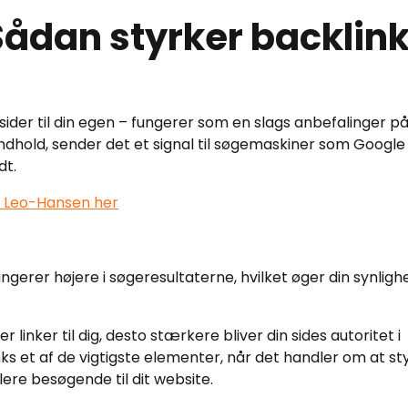
Sådan styrker backlin
sider til din egen – fungerer som en slags anbefalinger p
it indhold, sender det et signal til søgemaskiner som Google
dt.
 Leo-Hansen her
ngerer højere i søgeresultaterne, hvilket øger din synligh
 linker til dig, desto stærkere bliver din sides autoritet i
ks et af de vigtigste elementer, når det handler om at st
lere besøgende til dit website.