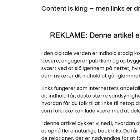
Content is king – men links er d
I den digitale verden er indhold stadig 
læsere, engagerer publikum og opbygge
svært ved at slå igennem på nettet, hvis 
dem risikerer dit indhold at gå i glemm
Links fungerer som internettets anbefali
dit indhold får, desto større sandsynlig
hvordan får du folk til at linke til netop 
som folk ikke kan lade være med at dele
I denne artikel dykker vi ned i, hvordan
at opnå flere naturlige backlinks. Du få
de relationer, der er nødvendige for at få