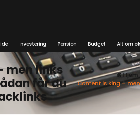
s
i
d
e
I
n
v
e
s
t
e
r
i
n
g
P
e
n
s
i
o
n
B
u
d
g
e
t
A
l
t
o
m
ø
– men links
Hjem
Sådan får du
Content is king – men 
backlinks