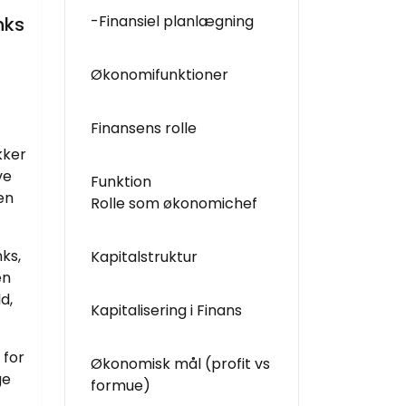
-Finansiel planlægning
nks
Økonomifunktioner
Finansens rolle
kker
ve
Funktion
en
Rolle som økonomichef
ks,
Kapitalstruktur
en
d,
Kapitalisering i Finans
 for
Økonomisk mål (profit vs
ge
formue)