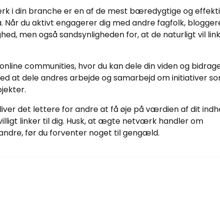
k i din branche er en af de mest bæredygtige og effekt
å. Når du aktivt engagerer dig med andre fagfolk, blogger
hed, men også sandsynligheden for, at de naturligt vil linke
 online communities, hvor du kan dele din viden og bidrag
d at dele andres arbejde og samarbejd om initiativer s
jekter.
liver det lettere for andre at få øje på værdien af dit indh
lligt linker til dig. Husk, at ægte netværk handler om
andre, før du forventer noget til gengæld.