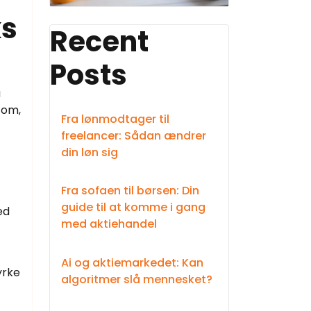
ks
Recent
Posts
å
 om,
Fra lønmodtager til
freelancer: Sådan ændrer
din løn sig
Fra sofaen til børsen: Din
guide til at komme i gang
ed
med aktiehandel
Ai og aktiemarkedet: Kan
yrke
algoritmer slå mennesket?