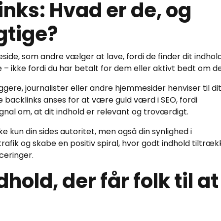
inks: Hvad er de, og
gtige?
eside, som andre vælger at lave, fordi de finder dit indhol
e – ikke fordi du har betalt for dem eller aktivt bedt om d
ggere, journalister eller andre hjemmesider henviser til di
e backlinks anses for at være guld værd i SEO, fordi
al om, at dit indhold er relevant og troværdigt.
ke kun din sides autoritet, men også din synlighed i
rafik og skabe en positiv spiral, hvor godt indhold tiltræk
ceringer.
old, der får folk til at