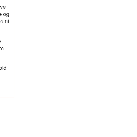
ive
e og
 til
e
om
old