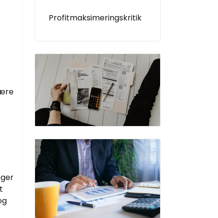
Profitmaksimeringskritik
mære
r
øger
t
og