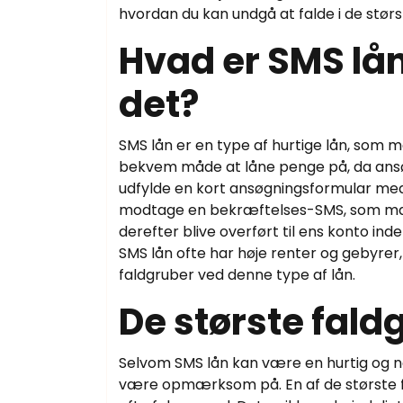
hvordan du kan undgå at falde i de størs
Hvad er SMS lå
det?
SMS lån er en type af hurtige lån, som 
bekvem måde at låne penge på, da ansø
udfylde en kort ansøgningsformular med
modtage en bekræftelses-SMS, som man 
derefter blive overført til ens konto inde
SMS lån ofte har høje renter og gebyr
faldgruber ved denne type af lån.
De største fald
Selvom SMS lån kan være en hurtig og ne
være opmærksom på. En af de største fa