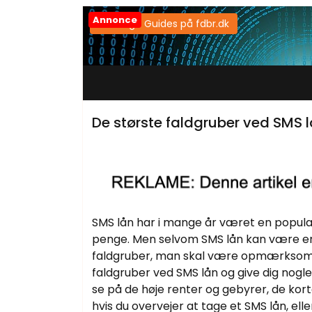
Annonce
Samtlige Guides på fdbr.dk
De største faldgruber ved SMS
SMS lån har i mange år været en populær
penge. Men selvom SMS lån kan være en 
faldgruber, man skal være opmærksom på
faldgruber ved SMS lån og give dig nogle
se på de høje renter og gebyrer, de kort
hvis du overvejer at tage et SMS lån, ell