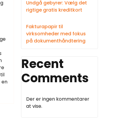
og
Undgå gebyrer: Vælg det
rigtige gratis kreditkort
Fakturapapir til
virksomheder med fokus
age
på dokumenthåndtering
s
Recent
n
re
Comments
il
e en
Der er ingen kommentarer
at vise.