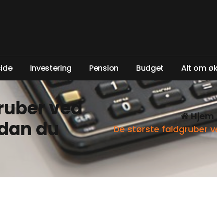
s
i
d
e
I
n
v
e
s
t
e
r
i
n
g
P
e
n
s
i
o
n
B
u
d
g
e
t
A
l
t
o
m
ø
gruber ved
Hjem
rdan du
De største faldgruber 