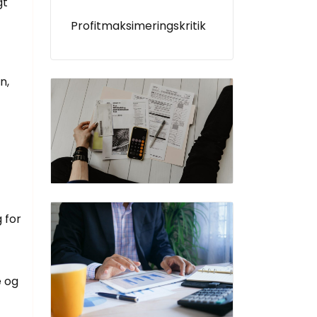
gt
Profitmaksimeringskritik
n,
 for
e og