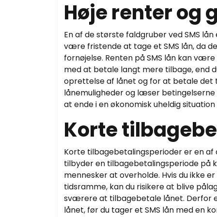
Høje renter og 
En af de største faldgruber ved SMS lån
være fristende at tage et SMS lån, da de
fornøjelse. Renten på SMS lån kan være o
med at betale langt mere tilbage, end d
oprettelse af lånet og for at betale det t
lånemuligheder og læser betingelserne 
at ende i en økonomisk uheldig situatio
Korte tilbageb
Korte tilbagebetalingsperioder er en af 
tilbyder en tilbagebetalingsperiode på 
mennesker at overholde. Hvis du ikke er i
tidsramme, kan du risikere at blive påla
sværere at tilbagebetale lånet. Derfor er
lånet, før du tager et SMS lån med en ko