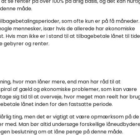
 at se renter på over 100% på årlig basis, og det kan hurti
å denne måde.
 tilbagebetalingsperioder, som ofte kun er på få måneder.
ogle mennesker, især hvis de allerede har økonomiske
 Hvis man ikke er i stand til at tilbagebetale lånet til tide
 gebyrer og renter.
åning, hvor man låner mere, end man har råd til at
nd spiral af gæld og økonomiske problemer, som kan være
tage sig tid til at overveje, hvor meget man reelt har brug
agebetale lånet inden for den fastsatte periode.
n dårlig ting, men det er vigtigt at være opmærksom på de
lger med. Man bør altid undersøge forskellige låneudbyder
nogen beslutning om at låne penge på denne måde.