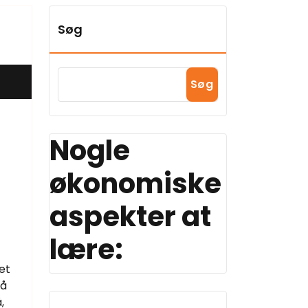
Søg
Søg
Nogle
økonomiske
aspekter at
lære:
et
Så
,