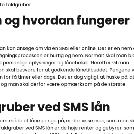
te faldgruber.
n og hvordan fungerer
man kan ansøge om via en SMS eller online. Det er en nem
gningsprocessen er hurtig og nem. Normalt skal man bl
 personlige oplysninger og lånebeløb. Herefter vil man
skal besvare for at godkende lånetilbuddet. Pengene vi
n for få timer eller dage. Det er dog vigtigt at huske på, a
er, og man skal derfor være opmærksom på de største
gruber ved SMS lån
m måde at låne penge på, er der visse risici, som man s
ldgruber ved SMS lån er de høje renter og gebyrer, som