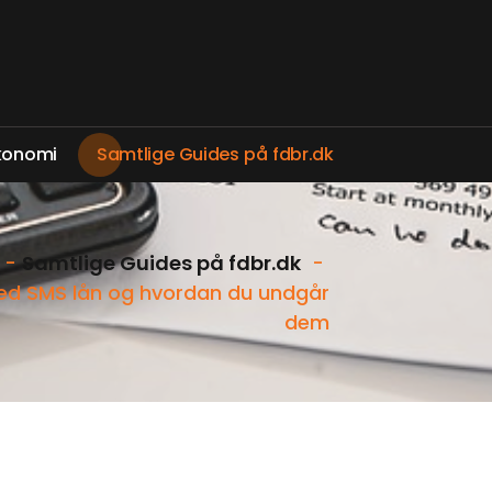
k
o
n
o
m
i
S
a
m
t
l
i
g
e
G
u
i
d
e
s
p
å
f
d
b
r
.
d
k
-
Samtlige Guides på fdbr.dk
-
ved SMS lån og hvordan du undgår
dem