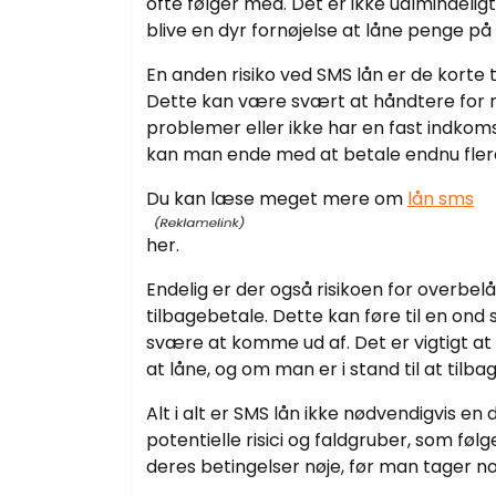
ofte følger med. Det er ikke ualmindeligt
blive en dyr fornøjelse at låne penge p
En anden risiko ved SMS lån er de korte
Dette kan være svært at håndtere for n
problemer eller ikke har en fast indkomst.
kan man ende med at betale endnu flere
Du kan læse meget mere om
lån sms
her.
Endelig er der også risikoen for overbel
tilbagebetale. Dette kan føre til en o
svære at komme ud af. Det er vigtigt at 
at låne, og om man er i stand til at tilb
Alt i alt er SMS lån ikke nødvendigvis e
potentielle risici og faldgruber, som fø
deres betingelser nøje, før man tager 