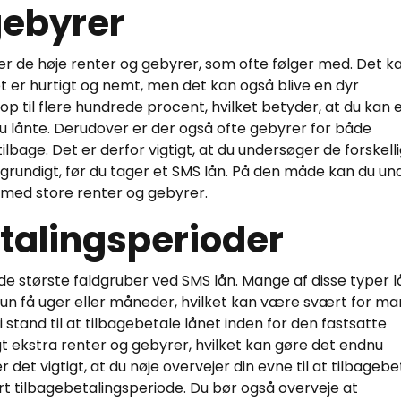
gebyrer
 er de høje renter og gebyrer, som ofte følger med. Det k
t er hurtigt og nemt, men det kan også blive en dyr
p til flere hundrede procent, hvilket betyder, at du kan
u lånte. Derudover er der også ofte gebyrer for både
ilbage. Det er derfor vigtigt, at du undersøger de forskell
grundigt, før du tager et SMS lån. På den måde kan du un
n med store renter og gebyrer.
etalingsperioder
de største faldgruber ved SMS lån. Mange af disse typer l
kun få uger eller måneder, hvilket kan være svært for m
 stand til at tilbagebetale lånet inden for den fastsatte
gt ekstra renter og gebyrer, hvilket kan gøre det endnu
 det vigtigt, at du nøje overvejer din evne til at tilbagebe
rt tilbagebetalingsperiode. Du bør også overveje at