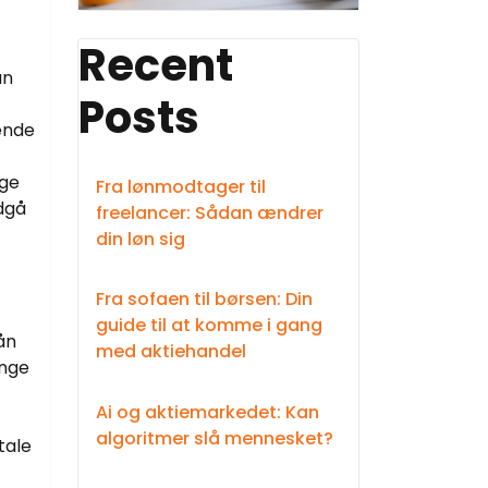
Recent
an
Posts
 ende
ige
Fra lønmodtager til
dgå
freelancer: Sådan ændrer
din løn sig
Fra sofaen til børsen: Din
guide til at komme i gang
ån
med aktiehandel
ange
Ai og aktiemarkedet: Kan
algoritmer slå mennesket?
tale