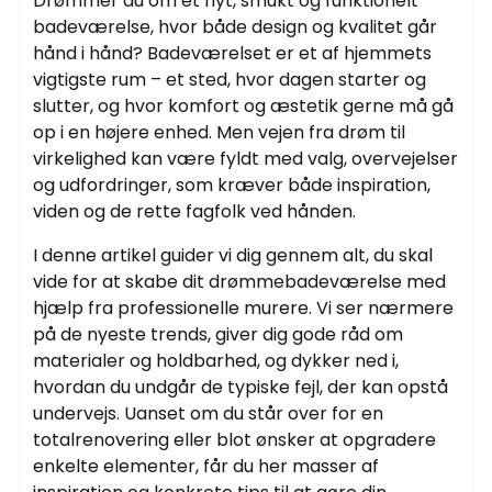
Drømmer du om et nyt, smukt og funktionelt
badeværelse, hvor både design og kvalitet går
hånd i hånd? Badeværelset er et af hjemmets
vigtigste rum – et sted, hvor dagen starter og
slutter, og hvor komfort og æstetik gerne må gå
op i en højere enhed. Men vejen fra drøm til
virkelighed kan være fyldt med valg, overvejelser
og udfordringer, som kræver både inspiration,
viden og de rette fagfolk ved hånden.
I denne artikel guider vi dig gennem alt, du skal
vide for at skabe dit drømmebadeværelse med
hjælp fra professionelle murere. Vi ser nærmere
på de nyeste trends, giver dig gode råd om
materialer og holdbarhed, og dykker ned i,
hvordan du undgår de typiske fejl, der kan opstå
undervejs. Uanset om du står over for en
totalrenovering eller blot ønsker at opgradere
enkelte elementer, får du her masser af