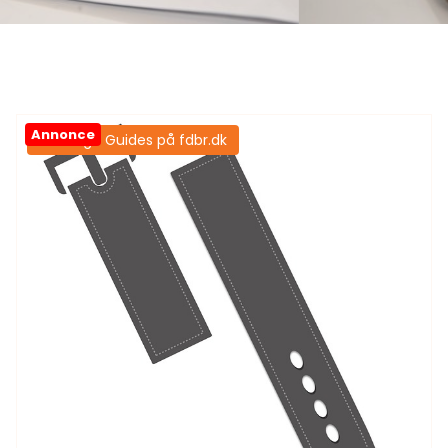
Annonce
Samtlige Guides på fdbr.dk