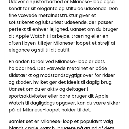
Udover sin justerbarhed er Milanese-loop også
kendt for sit elegante og stilfulde udseende. Den
fine vævede metalnetstruktur giver et
sofistikeret og luksuriøst udseende, der passer
perfekt til enhver lejlighed. Uanset om du bruger
dit Apple Watch til arbejde, træning eller en
aften i byen, tilføjer Milanese-loopet et strejf af
elegance og stil til dit outfit.
En anden fordel ved Milanese-loop er dets
holdbarhed. Det vævede metalnet er både
slidstærkt og modstandsdygtigt over for ridser
og skader, hvilket gør det ideelt til daglig brug.
Uanset om du er aktiv og deltager i
sportsaktiviteter eller bare bruger dit Apple
Watch til dagligdags opgaver, kan du være sikker
på, at Milanese-loopet holder til det.
Samlet set er Milanese-loop et populært valg
blandt Apple Watch-brugere på grund af dets