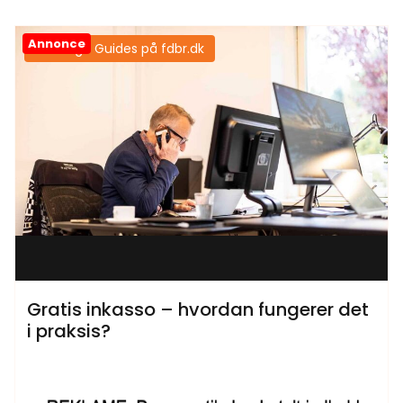
Annonce
Samtlige Guides på fdbr.dk
Gratis inkasso – hvordan fungerer det
i praksis?