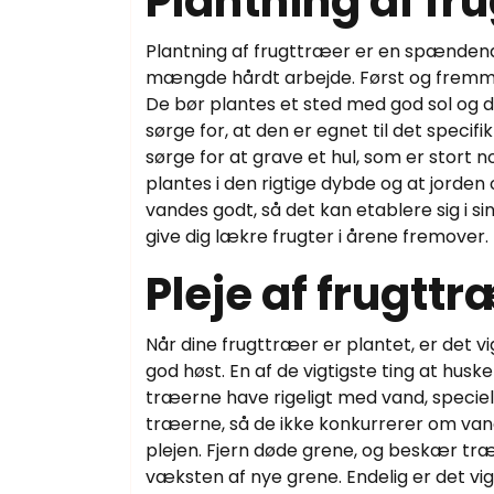
Plantning af fr
Plantning af frugttræer er en spænden
mængde hårdt arbejde. Først og fremmest
De bør plantes et sted med god sol og 
sørge for, at den er egnet til det specifi
sørge for at grave et hul, som er stort n
plantes i den rigtige dybde og at jorden
vandes godt, så det kan etablere sig i si
give dig lækre frugter i årene fremover.
Pleje af frugttr
Når dine frugttræer er plantet, er det v
god høst. En af de vigtigste ting at husk
træerne have rigeligt med vand, specielt
træerne, så de ikke konkurrerer om vand
plejen. Fjern døde grene, og beskær tr
væksten af nye grene. Endelig er det vig