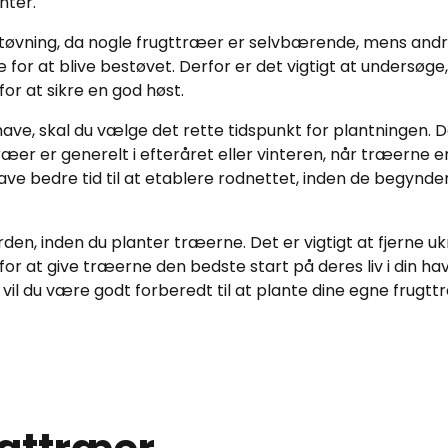
nter.
estøvning, da nogle frugttræer er selvbærende, mens and
or at blive bestøvet. Derfor er det vigtigt at undersøge,
r at sikre en god høst.
 have, skal du vælge det rette tidspunkt for plantningen. 
æer er generelt i efteråret eller vinteren, når træerne er
have bedre tid til at etablere rodnettet, inden de begynde
rden, inden du planter træerne. Det er vigtigt at fjerne u
for at give træerne den bedste start på deres liv i din hav
, vil du være godt forberedt til at plante dine egne frugt