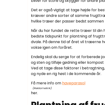
bliver for store og skygger for andre pla
Det er også vigtigt at tage højde for b
kræver andre sorter af samme frugttræ f
hvilke træer der passer bedst sammen fo
Når du har fundet de rette træer til din
bedste tidspunkt for plantning af frugttr
dvale. På denne tid af året vil træerne 
vokse igen om foråret.
Endelig skal du sørge for at forberede jo
og sten og tilføje gødning eller kompost 
Ved at tage disse faktorer i betragtning
og nyde en rig høst i de kommende år.
Få mere info om
haveparasol
her.