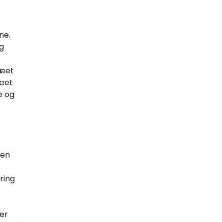
ne.
g
ræet
ræet
e og
 en
ring
der