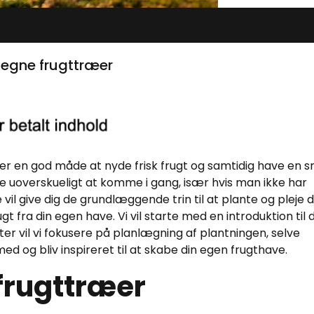
e egne frugttræer
 er en god måde at nyde frisk frugt og samtidig have en 
rke uoverskueligt at komme i gang, især hvis man ikke har
il give dig de grundlæggende trin til at plante og pleje d
gt fra din egen have. Vi vil starte med en introduktion til 
ter vil vi fokusere på planlægning af plantningen, selve
d og bliv inspireret til at skabe din egen frugthave.
 frugttræer