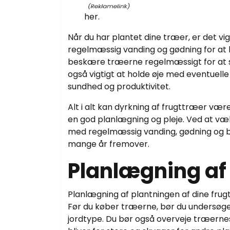
her.
Når du har plantet dine træer, er det vi
regelmæssig vanding og gødning for at h
beskære træerne regelmæssigt for at sik
også vigtigt at holde øje med eventuel
sundhed og produktivitet.
Alt i alt kan dyrkning af frugttræer vær
en god planlægning og pleje. Ved at væl
med regelmæssig vanding, gødning og bes
mange år fremover.
Planlægning af
Planlægning af plantningen af dine frugt
Før du køber træerne, bør du undersøge h
jordtype. Du bør også overveje træernes 