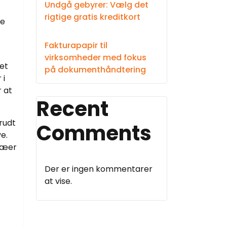
Undgå gebyrer: Vælg det
rigtige gratis kreditkort
re
Fakturapapir til
virksomheder med fokus
Det
på dokumenthåndtering
 i
r at
Recent
krudt
Comments
e.
træer
Der er ingen kommentarer
at vise.