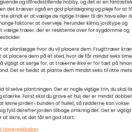
givende og tilfredsstillende hobby, og det er en fantastis
Men det kræver også en god planlægning og pleje for at f
te skridt er at vælge de rigtige træer til din have eller d
mange faktorer at overveje, herunder klima, jordtype og
 at vælge træer, der er resistente over for sygdomme og
esticider.
tigt at planlægge hvor du vil placere dem. Frugttræer kræ
t at placere dem på et sted, hvor de får mindst seks time
 vigtigt at sørge for, at træerne ikke er for tæt på hina
and. Det er bedst at plante dem mindst seks til otte met
d til selve plantningen. Der er nogle vigtige trin, du skal f
og stærke. Først skal du grave et hul, der er mindst dobbel
t løsne jorden i bunden af hullet, så rødderne kan vokse
 og fyld derefter jorden tilbage omkring det. Det er vigtigt
at sikre, at det får en god start.
t haveredskaber