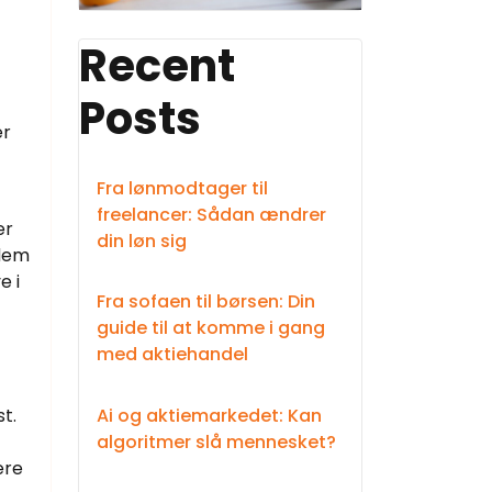
Recent
Posts
er
Fra lønmodtager til
freelancer: Sådan ændrer
er
din løn sig
 dem
e i
Fra sofaen til børsen: Din
guide til at komme i gang
med aktiehandel
Ai og aktiemarkedet: Kan
t.
algoritmer slå mennesket?
ere