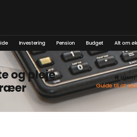
s
i
d
e
I
n
v
e
s
t
e
r
i
n
g
P
e
n
s
i
o
n
B
u
d
g
e
t
A
l
t
o
m
ø
te og pleje
Hjem
træer
Guide til at pl