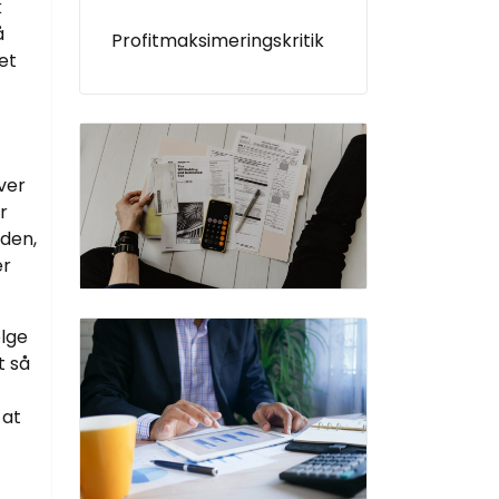
k
å
Profitmaksimeringskritik
et
ver
r
nden,
er
ølge
t så
 at