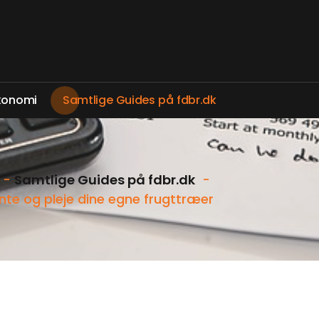
k
o
n
o
m
i
S
a
m
t
l
i
g
e
G
u
i
d
e
s
p
å
f
d
b
r
.
d
k
-
Samtlige Guides på fdbr.dk
-
ante og pleje dine egne frugttræer