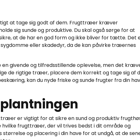
gtigt at tage sig godt af dem. Frugttræer kræver
olde sig sunde og produktive. Du skal også sørge for at
re, at de har en god form og ikke bliver for tætte. Det 
le sygdomme eller skadedyr, da de kan påvirke træernes
e en givende og tilfredsstillende oplevelse, men det kræv
ge de rigtige træer, placere dem korrekt og tage sig af
kæring, kan du nyde friske og sunde frugter fra din hav
 plantningen
træer er vigtigt for at sikre en sund og produktiv frugthøs
vilke frugttræer, der vil trives bedst i dit område og
størrelse og placering i din have for at undgå, at de sen