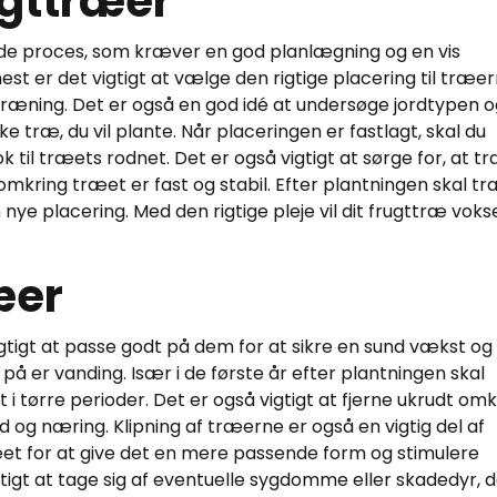
ugttræer
de proces, som kræver en god planlægning og en vis
 er det vigtigt at vælge den rigtige placering til træer
dræning. Det er også en god idé at undersøge jordtypen o
kke træ, du vil plante. Når placeringen er fastlagt, skal du
ok til træets rodnet. Det er også vigtigt at sørge for, at t
 omkring træet er fast og stabil. Efter plantningen skal t
n nye placering. Med den rigtige pleje vil dit frugttræ voks
æer
igtigt at passe godt på dem for at sikre en sund vækst og
e på er vanding. Især i de første år efter plantningen skal
 i tørre perioder. Det er også vigtigt at fjerne ukrudt omk
 og næring. Klipning af træerne er også en vigtig del af
æet for at give det en mere passende form og stimulere
tigt at tage sig af eventuelle sygdomme eller skadedyr, 