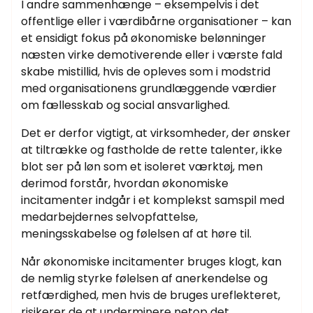
I andre sammenhænge – eksempelvis i det
offentlige eller i værdibårne organisationer – kan
et ensidigt fokus på økonomiske belønninger
næsten virke demotiverende eller i værste fald
skabe mistillid, hvis de opleves som i modstrid
med organisationens grundlæggende værdier
om fællesskab og social ansvarlighed.
Det er derfor vigtigt, at virksomheder, der ønsker
at tiltrække og fastholde de rette talenter, ikke
blot ser på løn som et isoleret værktøj, men
derimod forstår, hvordan økonomiske
incitamenter indgår i et komplekst samspil med
medarbejdernes selvopfattelse,
meningsskabelse og følelsen af at høre til.
Når økonomiske incitamenter bruges klogt, kan
de nemlig styrke følelsen af anerkendelse og
retfærdighed, men hvis de bruges ureflekteret,
risikerer de at underminere netop det