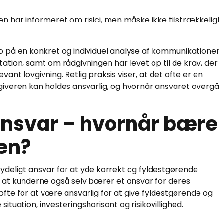
n har informeret om risici, men måske ikke tilstrækkelig
ro på en konkret og individuel analyse af kommunikatione
ion, samt om rådgivningen har levet op til de krav, der
vant lovgivning. Retlig praksis viser, at det ofte er en
veren kan holdes ansvarlig, og hvornår ansvaret overgår
nsvar – hvornår bære
en?
ydeligt ansvar for at yde korrekt og fyldestgørende
e, at kunderne også selv bærer et ansvar for deres
ofte for at være ansvarlig for at give fyldestgørende og
tuation, investeringshorisont og risikovillighed.