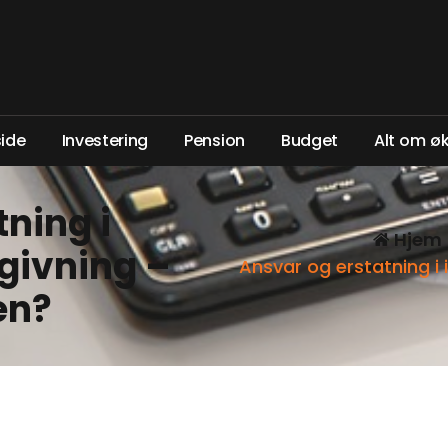
s
i
d
e
I
n
v
e
s
t
e
r
i
n
g
P
e
n
s
i
o
n
B
u
d
g
e
t
A
l
t
o
m
ø
ning i
Hjem
givning –
Ansvar og erstatning i
en?