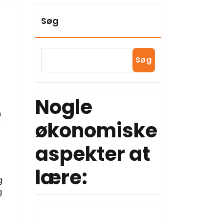
Søg
Søg
Nogle
m
økonomiske
?
aspekter at
lære:
g
g