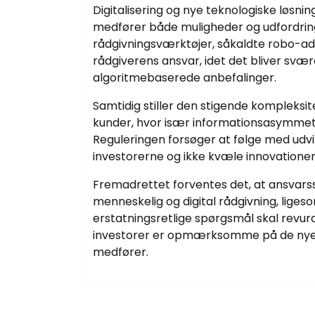
Digitalisering og nye teknologiske løsni
medfører både muligheder og udfordringe
rådgivningsværktøjer, såkaldte robo-adv
rådgiverens ansvar, idet det bliver svæ
algoritmebaserede anbefalinger.
Samtidig stiller den stigende kompleksit
kunder, hvor især informationsasymmetri 
Reguleringen forsøger at følge med udv
investorerne og ikke kvæle innovationen
Fremadrettet forventes det, at ansvars
menneskelig og digital rådgivning, liges
erstatningsretlige spørgsmål skal revur
investorer er opmærksomme på de nye t
medfører.