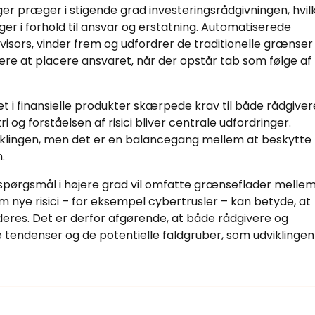
nger præger i stigende grad investeringsrådgivningen, hvil
r i forhold til ansvar og erstatning. Automatiserede
isors, vinder frem og udfordrer de traditionelle grænser
rere at placere ansvaret, når der opstår tab som følge af
et i finansielle produkter skærpede krav til både rådgiver
og forståelsen af risici bliver centrale udfordringer.
iklingen, men det er en balancegang mellem at beskytte
.
spørgsmål i højere grad vil omfatte grænseflader melle
om nye risici – for eksempel cybertrusler – kan betyde, at
deres. Det er derfor afgørende, at både rådgivere og
endenser og de potentielle faldgruber, som udviklingen