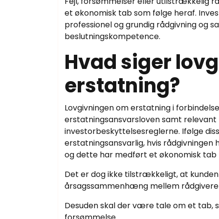
Fejl, forsømmelser eller utilstrækkelig 
et økonomisk tab som følge heraf. Inve
professionel og grundig rådgivning og 
beslutningskompetence.
Hvad siger lov
erstatning?
Lovgivningen om erstatning i forbindel
erstatningsansvarsloven samt relevant f
investorbeskyttelsesreglerne. Ifølge dis
erstatningsansvarlig, hvis rådgivningen h
og dette har medført et økonomisk tab 
Det er dog ikke tilstrækkeligt, at kunden
årsagssammenhæng mellem rådgiverens 
Desuden skal der være tale om et tab, 
forsømmelse.