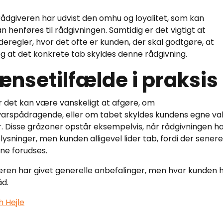
 rådgiveren har udvist den omhu og loyalitet, som kan
 henføres til rådgivningen. Samtidig er det vigtigt at
regler, hvor det ofte er kunden, der skal godtgøre, at
og at det konkrete tab skyldes denne rådgivning.
nsetilfælde i praksis
vor det kan være vanskeligt at afgøre, om
varspådragende, eller om tabet skyldes kundens egne va
. Disse gråzoner opstår eksempelvis, når rådgivningen h
ysninger, men kunden alligevel lider tab, fordi der senere
ne forudses.
iveren har givet generelle anbefalinger, men hvor kunden 
åd.
h Hejle