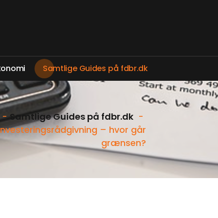
k
o
n
o
m
i
S
a
m
t
l
i
g
e
G
u
i
d
e
s
p
å
f
d
b
r
.
d
k
-
Samtlige Guides på fdbr.dk
-
 investeringsrådgivning – hvor går
grænsen?