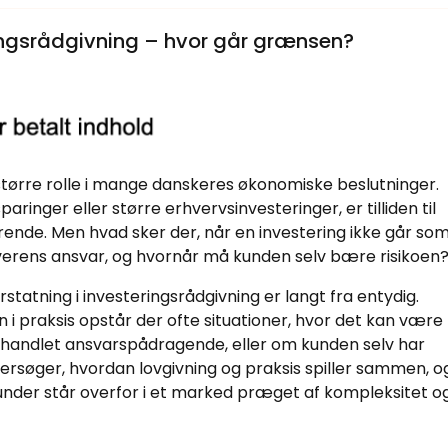
ringsrådgivning – hvor går grænsen?
 større rolle i mange danskeres økonomiske beslutninger.
ringer eller større erhvervsinvesteringer, er tilliden til
rende. Men hvad sker der, når en investering ikke går so
verens ansvar, og hvornår må kunden selv bære risikoen
tning i investeringsrådgivning er langt fra entydig.
 i praksis opstår der ofte situationer, hvor det kan være
r handlet ansvarspådragende, eller om kunden selv har
dersøger, hvordan lovgivning og praksis spiller sammen, o
under står overfor i et marked præget af kompleksitet o