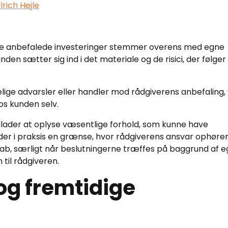
rich Hejle
de anbefalede investeringer stemmer overens med egne
den sætter sig ind i det materiale og de risici, der følger
ige advarsler eller handler mod rådgiverens anbefaling, v
os kunden selv.
dlader at oplyse væsentlige forhold, som kunne have
der i praksis en grænse, hvor rådgiverens ansvar ophører
tab, særligt når beslutningerne træffes på baggrund af 
til rådgiveren.
og fremtidige