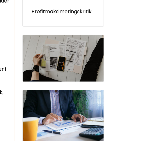
ider
Profitmaksimeringskritik
t i
g
k,