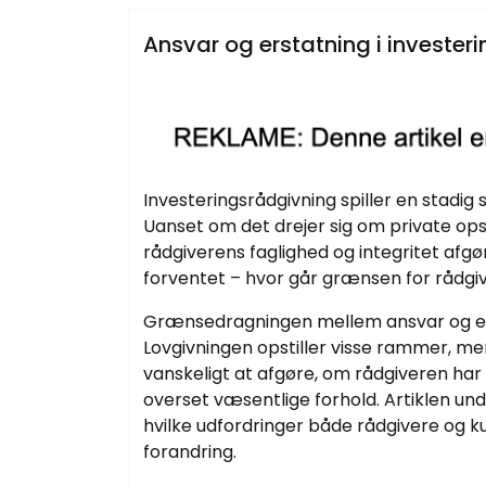
Samtlige Guides på fdbr.dk
Ansvar og erstatning i investe
Investeringsrådgivning spiller en stadig
Uanset om det drejer sig om private opspa
rådgiverens faglighed og integritet afgø
forventet – hvor går grænsen for rådgi
Grænsedragningen mellem ansvar og ersta
Lovgivningen opstiller visse rammer, men
vanskeligt at afgøre, om rådgiveren ha
overset væsentlige forhold. Artiklen un
hvilke udfordringer både rådgivere og k
forandring.