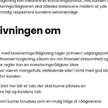
rådgivning kan medføre et erstatningsansvar, hvis kunden l
steringsrådgiveren skal således balancere mellem at yde
samtidig respektere kundens selvstændige
givningen om
se med investeringsrådgivning tager primært udgangspunk
inansiel lovgivning, såsom lov om finansiel virksomhed o
se regler kan en investeringsrådgiver blive
ar været mangelfuld, vildledende eller i strid med god ski
for kunden.
 blot har lidt et tab; der skal kunne påvises en
fejl og kundens tab.
som kunne forudses som en mulig følge af rådgiverens