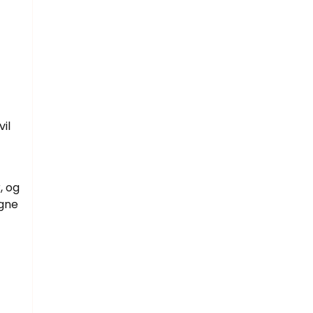
il
, og
egne