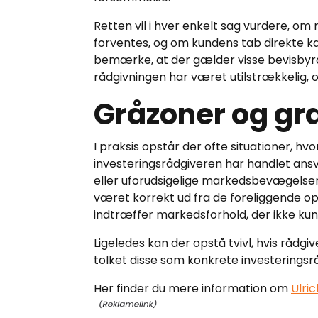
Retten vil i hver enkelt sag vurdere, om
forventes, og om kundens tab direkte kan
bemærke, at der gælder visse bevisbyrde
rådgivningen har været utilstrækkelig, 
Gråzoner og græ
I praksis opstår der ofte situationer, h
investeringsrådgiveren har handlet ans
eller uforudsigelige markedsbevægelser
været korrekt ud fra de foreliggende opl
indtræffer markedsforhold, der ikke kun
Ligeledes kan der opstå tvivl, hvis rådg
tolket disse som konkrete investeringsr
Her finder du mere information om
Ulric