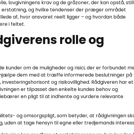
e, lovgivningens krav og de gråzoner, der kan opstå, still
m erstatning, og hvilke tendenser der præger området
illede af, hvor ansvaret reelt ligger – og hvordan både
e i feltet.
giverens rolle og
ede kunder om de muligheder og risici, der er forbundet m
at hjælpe dem med at træffe informerede beslutninger på
investeringshorisont og risikovillighed. Rådgiveren har et
dgivningen er tilpasset den enkelte kundes behov og
debærer en pligt til at indhente og vurdere relevante
litets- og omsorgspligt, som betyder, at rådgivningen sk
, uden at tage hensyn til egne eller tredjemands interess