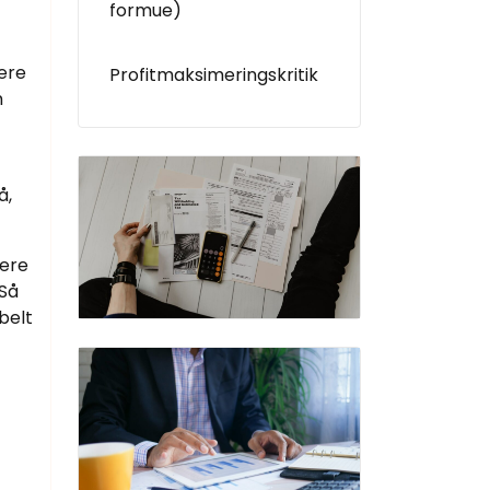
formue)
ere
Profitmaksimeringskritik
m
å,
mere
 Så
belt