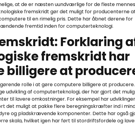
lige, at de er næsten uundværlige for de fleste mennes
knologiske fremskridt gør det muligt for producenterne a
omputere til en rimelig pris. Dette har åbnet dørene for
spændende fremtid inden for computerteknologi.
emskridt: Forklaring a
ogiske fremskridt har
 billigere at producer
fgørende rolle i at gøre computere billigere at producere.
ge udvikling af computerteknologi, der har gjort det mulig
 til lavere omkostninger. For eksempel har udviklingen
rt det muligt at pakke flere beregningskræfter ind i min
r dyre og pladskrævende komponenter. Dette har også gj
e skala, hvilket igen har ført til stordriftsfordele og lave