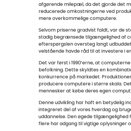
afgørende milepæl, da det gjorde det mul
reducerede omkostningerne ved produkti
mere overkommelige computere.
Selvom priserne gradvist faldt, var de 
stadig begrænsede tilgængelighed af co
efterspørgslen oversteg langt udbuddet.
velstående havde råd til at investere i 
Det var først i 1990’erne, at computer
befolkning. Dette skyldtes en kombinatio
konkurrence på markedet. Produktionen 
producere computere i større skala. Dette
mennesker at købe deres egen comput
Denne udvikling har haft en betydelig i
integreret del af vores hverdag og bruge
uddannelse. Den øgede tilgængelighed h
flere har adgang til vigtige oplysninger