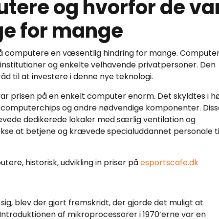
tere og hvorfor de va
e for mange
n på computere en væsentlig hindring for mange. Compute
institutioner og enkelte velhavende privatpersoner. Den
 til at investere i denne nye teknologi.
ar prisen på en enkelt computer enorm. Det skyldtes i hø
 computerchips og andre nødvendige komponenter. Diss
ævede dedikerede lokaler med særlig ventilation og
se at betjene og krævede specialuddannet personale ti
re, historisk, udvikling in priser på
esportscafe.dk
ig, blev der gjort fremskridt, der gjorde det muligt at
 Introduktionen af mikroprocessorer i 1970’erne var en