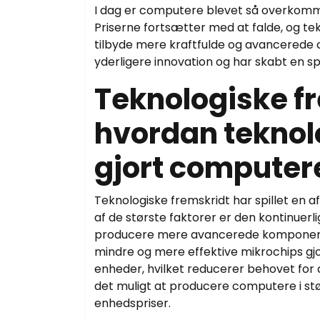
I dag er computere blevet så overkomme
Priserne fortsætter med at falde, og te
tilbyde mere kraftfulde og avancerede c
yderligere innovation og har skabt en 
Teknologiske fr
hvordan teknol
gjort computere
Teknologiske fremskridt har spillet en a
af de største faktorer er den kontinuerli
producere mere avancerede komponenter
mindre og mere effektive mikrochips gjo
enheder, hvilket reducerer behovet fo
det muligt at producere computere i størr
enhedspriser.