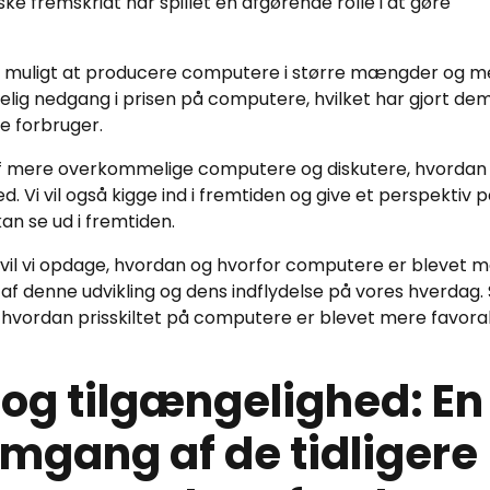
ske fremskridt har spillet en afgørende rolle i at gøre
et muligt at producere computere i større mængder og m
ydelig nedgang i prisen på computere, hvilket har gjort de
e forbruger.
af mere overkommelige computere og diskutere, hvordan
 Vi vil også kigge ind i fremtiden og give et perspektiv p
n se ud i fremtiden.
il vi opdage, hvordan og hvorfor computere er blevet 
 af denne udvikling og dens indflydelse på vores hverdag.
, hvordan prisskiltet på computere er blevet mere favora
r og tilgængelighed: En
mgang af de tidligere