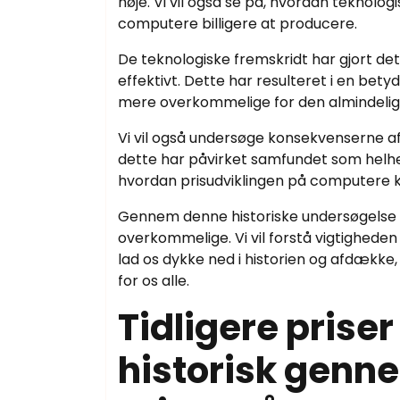
høje. Vi vil også se på, hvordan teknologi
computere billigere at producere.
De teknologiske fremskridt har gjort d
effektivt. Dette har resulteret i en bet
mere overkommelige for den almindelig
Vi vil også undersøge konsekvenserne 
dette har påvirket samfundet som helhed.
hvordan prisudviklingen på computere ka
Gennem denne historiske undersøgelse v
overkommelige. Vi vil forstå vigtigheden
lad os dykke ned i historien og afdække
for os alle.
Tidligere prise
historisk genne