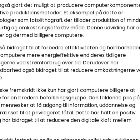
 også gjort det muligt at producere computerkomponent
tive produktionsmetoder. Et eksempel på dette er
logier som fotolithografi, der tillader produktion af mind
tig og omkostningseffektiv måde. Denne udvikling har 
ger og dermed billigere computere.
å bidraget til at forbedre effektiviteten og holdbarhede
mputere mere energieffektive end deres tidligere
gerne ved strømforbrug over tid. Derudover har
ldbarhed også bidraget til at reducere omkostningerne 
e.
ske fremskridt ikke kun har gjort computere billigere at
for en bredere befolkningsgruppe. Den faldende pris på
e mennesker at få adgang til information, uddannelse og
ænset til et privilegeret fåtal. Dette har haft en positiv
har bidraget til at reducere den digitale kløft mellem