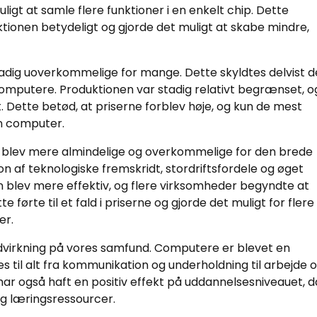
igt at samle flere funktioner i en enkelt chip. Dette
onen betydeligt og gjorde det muligt at skabe mindre,
stadig uoverkommelige for mange. Dette skyldtes delvist 
mputere. Produktionen var stadig relativt begrænset, o
 Dette betød, at priserne forblev høje, og kun de mest
en computer.
ne blev mere almindelige og overkommelige for den brede
n af teknologiske fremskridt, stordriftsfordele og øget
blev mere effektiv, og flere virksomheder begyndte at
 førte til et fald i priserne og gjorde det muligt for flere
er.
ndvirkning på vores samfund. Computere er blevet en
s til alt fra kommunikation og underholdning til arbejde 
ar også haft en positiv effekt på uddannelsesniveauet, d
 og læringsressourcer.