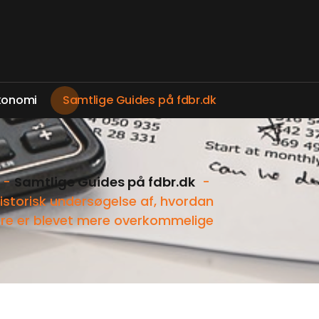
k
o
n
o
m
i
S
a
m
t
l
i
g
e
G
u
i
d
e
s
p
å
f
d
b
r
.
d
k
-
Samtlige Guides på fdbr.dk
-
historisk undersøgelse af, hvordan
e er blevet mere overkommelige