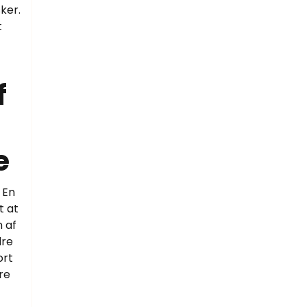
ker.
t
f
e
 En
t at
 af
dre
ort
re