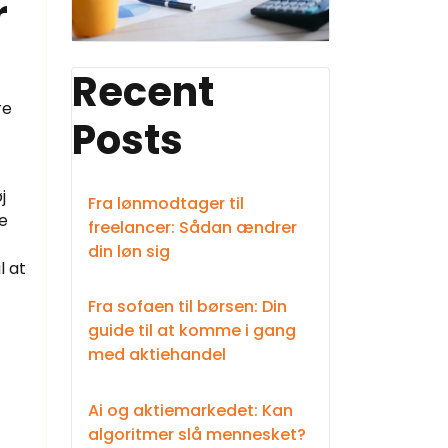
r
Recent
re
Posts
j
Fra lønmodtager til
e
freelancer: Sådan ændrer
din løn sig
l at
Fra sofaen til børsen: Din
guide til at komme i gang
med aktiehandel
Ai og aktiemarkedet: Kan
algoritmer slå mennesket?