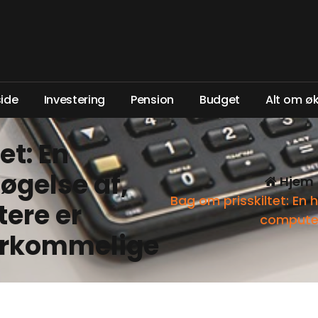
s
i
d
e
I
n
v
e
s
t
e
r
i
n
g
P
e
n
s
i
o
n
B
u
d
g
e
t
A
l
t
o
m
ø
et: En
øgelse af,
Hjem
Bag om prisskiltet: En 
ere er
computer
erkommelige