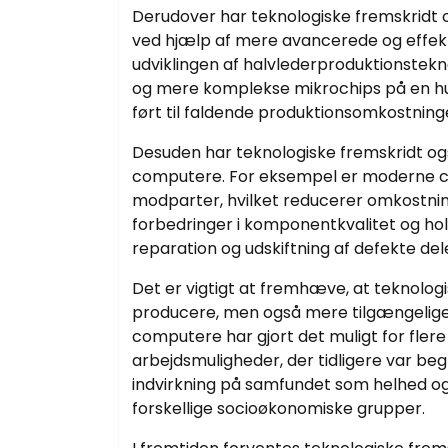
Derudover har teknologiske fremskridt
ved hjælp af mere avancerede og effek
udviklingen af halvlederproduktionstekno
og mere komplekse mikrochips på en hur
ført til faldende produktionsomkostnin
Desuden har teknologiske fremskridt ogs
computere. For eksempel er moderne co
modparter, hvilket reducerer omkostnin
forbedringer i komponentkvalitet og ho
reparation og udskiftning af defekte del
Det er vigtigt at fremhæve, at teknologi
producere, men også mere tilgængelige 
computere har gjort det muligt for fler
arbejdsmuligheder, der tidligere var begr
indvirkning på samfundet som helhed og 
forskellige socioøkonomiske grupper.