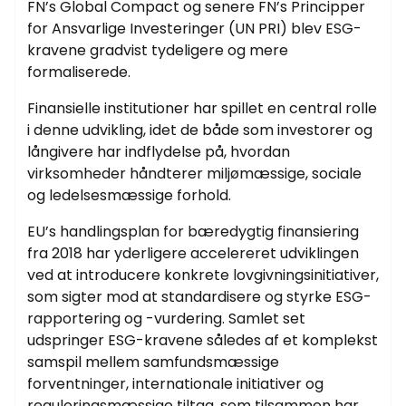
FN’s Global Compact og senere FN’s Principper
for Ansvarlige Investeringer (UN PRI) blev ESG-
kravene gradvist tydeligere og mere
formaliserede.
Finansielle institutioner har spillet en central rolle
i denne udvikling, idet de både som investorer og
långivere har indflydelse på, hvordan
virksomheder håndterer miljømæssige, sociale
og ledelsesmæssige forhold.
EU’s handlingsplan for bæredygtig finansiering
fra 2018 har yderligere accelereret udviklingen
ved at introducere konkrete lovgivningsinitiativer,
som sigter mod at standardisere og styrke ESG-
rapportering og -vurdering. Samlet set
udspringer ESG-kravene således af et komplekst
samspil mellem samfundsmæssige
forventninger, internationale initiativer og
reguleringsmæssige tiltag, som tilsammen har