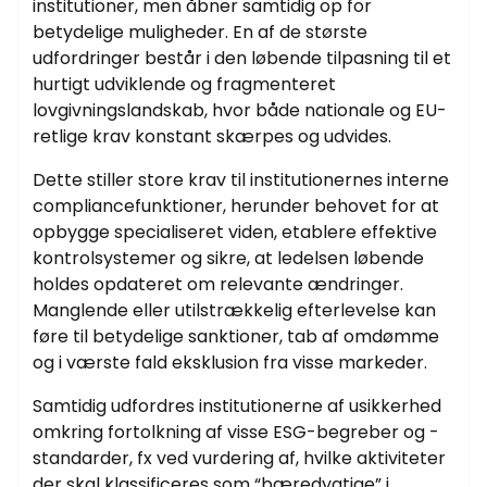
institutioner, men åbner samtidig op for
betydelige muligheder. En af de største
udfordringer består i den løbende tilpasning til et
hurtigt udviklende og fragmenteret
lovgivningslandskab, hvor både nationale og EU-
retlige krav konstant skærpes og udvides.
Dette stiller store krav til institutionernes interne
compliancefunktioner, herunder behovet for at
opbygge specialiseret viden, etablere effektive
kontrolsystemer og sikre, at ledelsen løbende
holdes opdateret om relevante ændringer.
Manglende eller utilstrækkelig efterlevelse kan
føre til betydelige sanktioner, tab af omdømme
og i værste fald eksklusion fra visse markeder.
Samtidig udfordres institutionerne af usikkerhed
omkring fortolkning af visse ESG-begreber og -
standarder, fx ved vurdering af, hvilke aktiviteter
der skal klassificeres som “bæredygtige” i