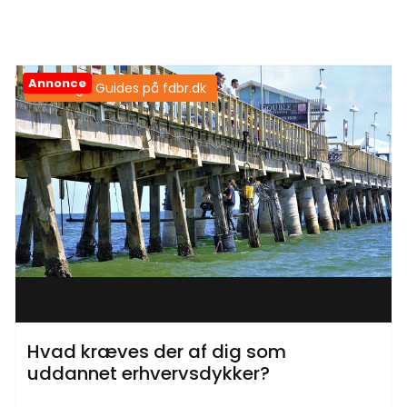
Annonce
Samtlige Guides på fdbr.dk
Hvad kræves der af dig som
uddannet erhvervsdykker?