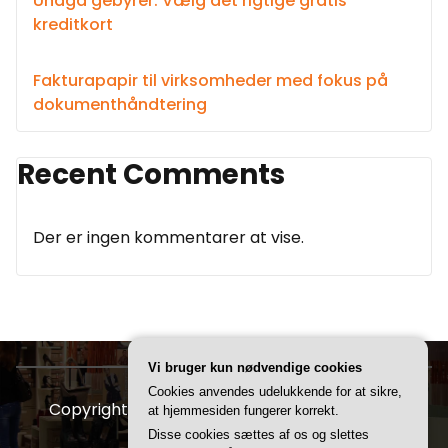
Undgå gebyrer: Vælg det rigtige gratis
kreditkort
Fakturapapir til virksomheder med fokus på
dokumenthåndtering
Recent Comments
Der er ingen kommentarer at vise.
Vi bruger kun nødvendige cookies
Cookies anvendes udelukkende for at sikre,
Copyright © 2026 FDBR | Powered by
Storely
at hjemmesiden fungerer korrekt.
Disse cookies sættes af os og slettes