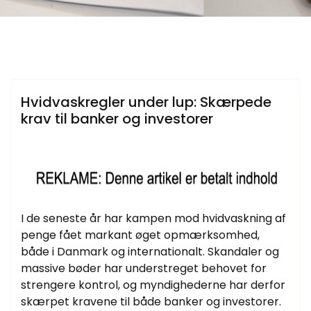
Samtlige Guides på fdbr.dk
Hvidvaskregler under lup: Skærpede
krav til banker og investorer
I de seneste år har kampen mod hvidvaskning af
penge fået markant øget opmærksomhed,
både i Danmark og internationalt. Skandaler og
massive bøder har understreget behovet for
strengere kontrol, og myndighederne har derfor
skærpet kravene til både banker og investorer.