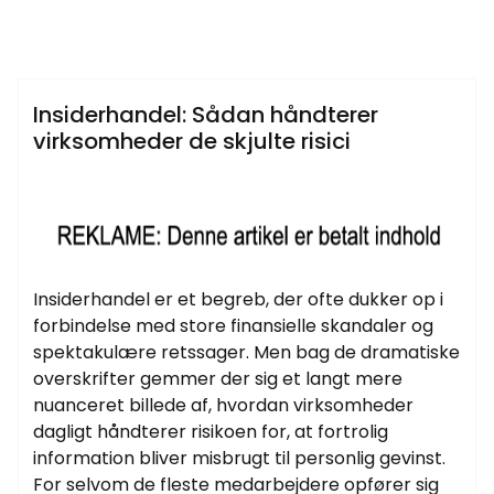
Samtlige Guides på fdbr.dk
Insiderhandel: Sådan håndterer
virksomheder de skjulte risici
Insiderhandel er et begreb, der ofte dukker op i
forbindelse med store finansielle skandaler og
spektakulære retssager. Men bag de dramatiske
overskrifter gemmer der sig et langt mere
nuanceret billede af, hvordan virksomheder
dagligt håndterer risikoen for, at fortrolig
information bliver misbrugt til personlig gevinst.
For selvom de fleste medarbejdere opfører sig