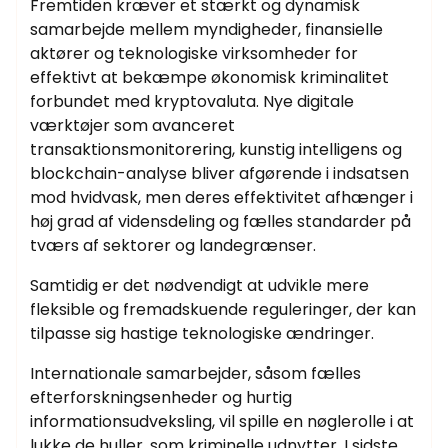
Fremtiden kræver et stærkt og dynamisk
samarbejde mellem myndigheder, finansielle
aktører og teknologiske virksomheder for
effektivt at bekæmpe økonomisk kriminalitet
forbundet med kryptovaluta. Nye digitale
værktøjer som avanceret
transaktionsmonitorering, kunstig intelligens og
blockchain-analyse bliver afgørende i indsatsen
mod hvidvask, men deres effektivitet afhænger i
høj grad af vidensdeling og fælles standarder på
tværs af sektorer og landegrænser.
Samtidig er det nødvendigt at udvikle mere
fleksible og fremadskuende reguleringer, der kan
tilpasse sig hastige teknologiske ændringer.
Internationale samarbejder, såsom fælles
efterforskningsenheder og hurtig
informationsudveksling, vil spille en nøglerolle i at
lukke de huller, som kriminelle udnytter. I sidste