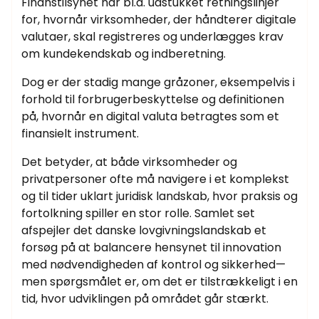
Finanstilsynet har bl.a. udstukket retningslinjer
for, hvornår virksomheder, der håndterer digitale
valutaer, skal registreres og underlægges krav
om kundekendskab og indberetning.
Dog er der stadig mange gråzoner, eksempelvis i
forhold til forbrugerbeskyttelse og definitionen
på, hvornår en digital valuta betragtes som et
finansielt instrument.
Det betyder, at både virksomheder og
privatpersoner ofte må navigere i et komplekst
og til tider uklart juridisk landskab, hvor praksis og
fortolkning spiller en stor rolle. Samlet set
afspejler det danske lovgivningslandskab et
forsøg på at balancere hensynet til innovation
med nødvendigheden af kontrol og sikkerhed—
men spørgsmålet er, om det er tilstrækkeligt i en
tid, hvor udviklingen på området går stærkt.