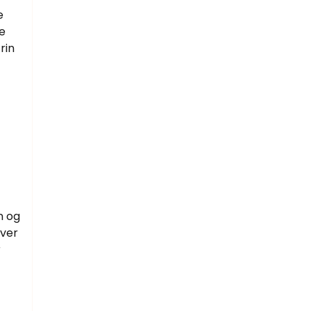
e
e
rin
n og
aver
r