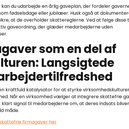
 kan du udarbejde en årlig gaveplan, der fordeler gavern
 som fødselsdage eller jubilæer. Husk også at dokumenter
kre, at de overholder skattereglerne. Ved at følge disse t
tiv gaveordning, der glæder medarbejderne uden
er.
agaver som en del af
turen: Langsigtede
arbejdertilfredshed
n kraftfuld katalysator for at styrke virksomhedskulture
d. Når en virksomhed vælger at integrere skattefrie g
 klart signal til medarbejderne om, at deres indsats blive
ld måde.
skattefrie firmagaver her