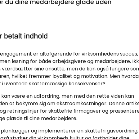
gør du dine medarbejdere glade uden
og engagement er altafgørende for virksomhedens succes,
en løsning for både arbejdsgivere og medarbejdere. Ik
en værdsætter sine ansatte, men de kan også fungere so
uren, hvilket fremmer loyalitet og motivation. Men hvord
rer i uventede skattemæssige konsekvenser?
r kan være en udfordring, men med den rette viden kan
 uden at bekymre sig om ekstraomkostninger. Denne artike
g retningslinjer for skattefrie firmagaver og præsenter
nge glæde til dine medarbejdere.
st planlægger og implementerer en skattefri gaveordning,
gså styrker din virksomheds kultur og fastholder dine