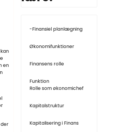
-Finansiel planlægning
Økonomifunktioner
 kan
ke
Finansens rolle
m en
an
Funktion
Rolle som økonomichef
l
er
Kapitalstruktur
Kapitalisering i Finans
 der