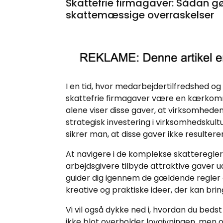
Skattefrie firmagaver: Sådan 
skattemæssige overraskelser
I en tid, hvor medarbejdertilfredshed 
skattefrie firmagaver være en kærkomm
alene viser disse gaver, at virksomhed
strategisk investering i virksomhedskult
sikrer man, at disse gaver ikke resulte
At navigere i de komplekse skatteregle
arbejdsgivere tilbyde attraktive gaver
guider dig igennem de gældende regler o
kreative og praktiske ideer, der kan bri
Vi vil også dykke ned i, hvordan du bed
ikke blot overholder lovgivningen, men o