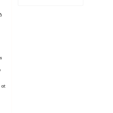
å
s
e
 at