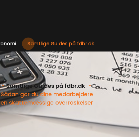
k
o
n
o
m
i
S
a
m
t
l
i
g
e
G
u
i
d
e
s
p
å
f
d
b
r
.
d
k
-
Samtlige Guides på fdbr.dk
-
: Sådan gør du dine medarbejdere
den skattemæssige overraskelser