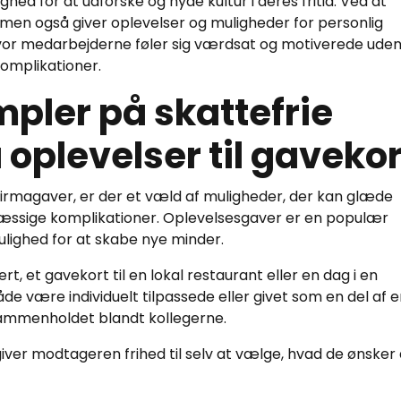
d for at udforske og nyde kultur i deres fritid. Ved at
, men også giver oplevelser og muligheder for personlig
vor medarbejderne føler sig værdsat og motiverede uden
omplikationer.
pler på skattefrie
 oplevelser til gavekor
firmagaver, er der et væld af muligheder, der kan glæde
ssige komplikationer. Oplevelsesgaver er en populær
lighed for at skabe nye minder.
ert, et gavekort til en lokal restaurant eller en dag i en
åde være individuelt tilpassede eller givet som en del af 
 sammenholdet blandt kollegerne.
giver modtageren frihed til selv at vælge, hvad de ønsker 