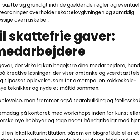
or sætte sig grundigt ind i de gældende regler og eventuel
gaveordninger overholder skattelovgivningen og samtidig
ige overraskelser.
il skattefrie gaver:
 medarbejdere
gaver, der virkelig kan begejstre dine medarbejdere, hand
på kreative løsninger, der viser omtanke og værdsættels
ig tilpasset oplevelse, som for eksempel en kokkeskole-
nye teknikker og nyde et måltid sammen.
oplevelse, men fremmer også teambuilding og fællesska
temadag på kontoret med workshops inden for kunst elle
rske nye hobbyer og tage noget håndgribeligt med hje
 en lokal kulturinstitution, såsom en biografklub eller et