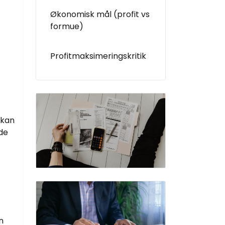
Økonomisk mål (profit vs
formue)
Profitmaksimeringskritik
 kan
 de
n