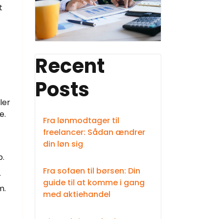
t
Recent
Posts
ler
e.
Fra lønmodtager til
freelancer: Sådan ændrer
din løn sig
b.
Fra sofaen til børsen: Din
r
guide til at komme i gang
m.
med aktiehandel