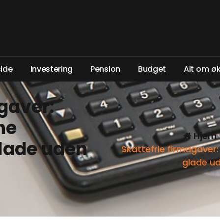
s
i
d
e
I
n
v
e
s
t
e
r
i
n
g
P
e
n
s
i
o
n
B
u
d
g
e
t
A
l
t
o
m
ø
gaver:
ne
Hjem
lade uden
Skattefrie firmagaver
glade u