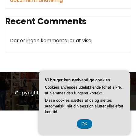
dokumenthåndtering
Recent Comments
Der er ingen kommentarer at vise.
Vi bruger kun nødvendige cookies
Cookies anvendes udelukkende for at sikre,
Copyright © 2026 FDBR | Powered by
Storely
at hjemmesiden fungerer korrekt.
Disse cookies sættes af os og slettes
automatisk, når din session slutter eller efter
kort tid.
CVR 3740 7739
OK